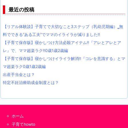
最近の投稿
【リアル体験談】子育てで大切なこと3ステップ（乳幼児期編）‗無
料でできる”ある工夫”でママのイライラが減りました!!
【子育て保存版】寝かしつけ方法必殺アイテム!!『アレとアレとア
レ』で、ママ超楽ラク!!0歳1歳2歳編
【子育て保存版】寝かしつけイライラ解消!!『コレを意識する』とマ
マ超楽ラク0歳1歳2歳編
出産手当金とは？
特定不妊治療助成金制度とは？
ホーム
子育てhowto